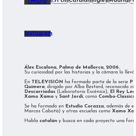
IMDB
1.71 cm
Catalán
Inglés
Madrid
Pa
Instagram
Álex Escalona, Palma de Mallorca, 2006.
Su curiosidad por las historias y la cámara lo lle
En
TELEVISIÓN
ha formado parte de la serie
P
Quimera
, dirigido por Alba Bestard, reconocido c
Descarriadas
(Laboratorio Escénico),
El Rey Lea
Xamo Xamo
y
Sant Jordi
, como
Combo-Classics
Se ha formado en
Estudio Corazza
, además de e
Marcos Cabotà) y otras escuelas como
Xamo Xa
Habla
catalán
y busca en cada proyecto una forma