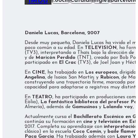
IMDB
1.60cm
Catalán
Inglés
Barcelona
Daniela Lucas, Barcelona, 2007
Desde muy pequeña, Daniela Lucas ha vivido el mu
poco común a su edad. En
TELEVISIÓN
, ha form
(TV3), interpretando a Thaïs bajo la dirección de 
y de
Maricón Perdido
(TNT), creada por Bob Pop 
participado en
El Crac
(TV3), de Joel Joan y Héct
En
CINE
, ha trabajado en
Los europeos
, dirigid
Angelina
, de Isaias San Martín; y
Rubicon
, de Mar
construyendo una trayectoria firme, marcada por 
capacidad para adaptarse a registros muy distinto
En
TEATRO
, ha participado en producciones com
Eòlia),
La fantástica biblioteca del profesor P
Almería), además de
Gamusinos
y
Lolando voy
, 
Actualmente cursa el
Bachillerato Escénico en Gr
continúa su formación en
cine y televisión en Es
2017. Completa su aprendizaje con
interpretación
clásico) en la escuela
Coco Comín
, y
baile flame
Paca García
. Ha trabajado además con
Laura Yu