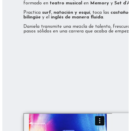
formado en
teatro musical
en
Memory
y
Set d’A
Practica
surf, natación y esquí
, toca las
castañue
bilingüe
y el
inglés de manera fluida
.
Daniela transmite una mezcla de talento, frescura
pasos sólidos en una carrera que acaba de empez