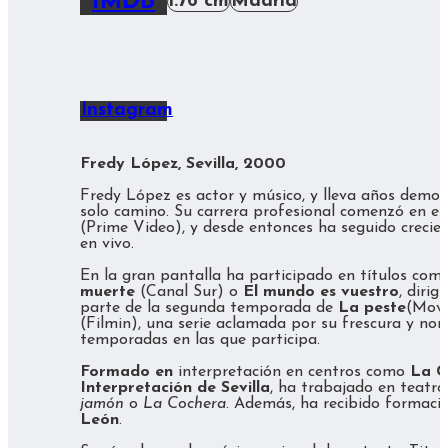
IMDB
1.76 cm
Madrid
Instagram
Fredy López, Sevilla, 2000
Fredy López es actor y músico, y lleva años demos
solo camino. Su carrera profesional comenzó en el
(Prime Video), y desde entonces ha seguido crecien
en vivo.
En la gran pantalla ha participado en títulos co
muerte
(Canal Sur) o
El mundo es vuestro
, diri
parte de la segunda temporada de
La peste
(Movi
(Filmin), una serie aclamada por su frescura y n
temporadas en las que participa.
Formado en
interpretación en centros como
La C
Interpretación de Sevilla
, ha trabajado en teatr
jamón
o
La Cochera
. Además, ha recibido formac
León
.