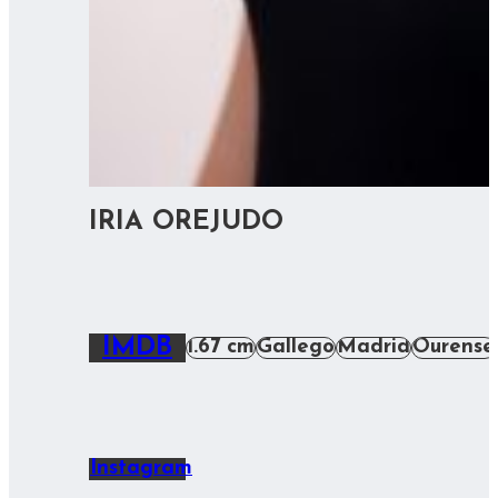
IRIA OREJUDO
IMDB
1.67 cm
Gallego
Madrid
Ourense
Instagram