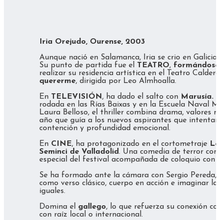
Iria Orejudo, Ourense, 2003
Aunque nació en Salamanca, Iria se crio en Galicia,
Su punto de partida fue el
TEATRO
,
formándose 
realizar su residencia artística en el Teatro Calde
quererme
, dirigida por Leo Almhoalla.
En
TELEVISIÓN
, ha dado el salto con
Marusía. 
rodada en las Rías Baixas y en la Escuela Naval M
Laura Belloso, el thriller combina drama, valores mi
año que guía a los nuevos aspirantes que intentan
contención y profundidad emocional.
En
CINE
, ha protagonizado en el cortometraje
La
Seminci de Valladolid
. Una comedia de terror con
especial del festival acompañada de coloquio con e
Se ha formado ante la cámara con Sergio Pereda, 
como verso clásico, cuerpo en acción e imaginar la 
iguales.
Domina el
gallego
, lo que refuerza su conexión c
con raíz local o internacional.