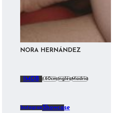
NORA HERNÁNDEZ
IMDB
1.60cm
Inglés
Madrid
Showcase
Instagram