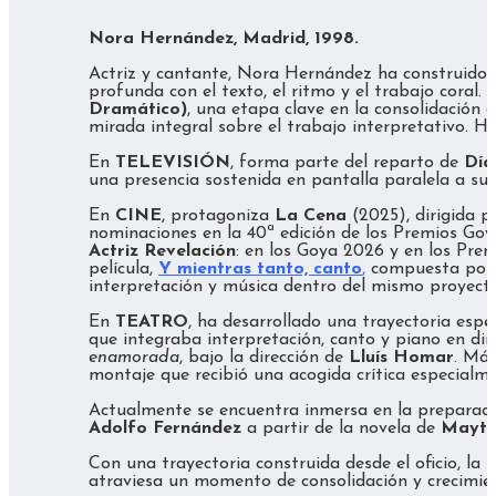
Nora Hernández, Madrid, 1998.
Actriz y cantante, Nora Hernández ha construido s
profunda con el texto, el ritmo y el trabajo coral.
Dramático)
, una etapa clave en la consolidación
mirada integral sobre el trabajo interpretativo. 
En
TELEVISIÓN
, forma parte del reparto de
Día
una presencia sostenida en pantalla paralela a su 
En
CINE
, protagoniza
La Cena
(2025), dirigida 
nominaciones en la 40ª edición de los Premios Goya,
Actriz Revelación
: en los Goya 2026 y en los Prem
película,
Y mientras tanto, canto
,
compuesta po
interpretación y música dentro del mismo proyecto
En
TEATRO
, ha desarrollado una trayectoria espe
que integraba interpretación, canto y piano en di
enamorada
, bajo la dirección de
Lluís Homar
. Má
montaje que recibió una acogida crítica especialmen
Actualmente se encuentra inmersa en la preparac
Adolfo Fernández
a partir de la novela de
Mayte
Con una trayectoria construida desde el oficio, la
atraviesa un momento de consolidación y crecimient