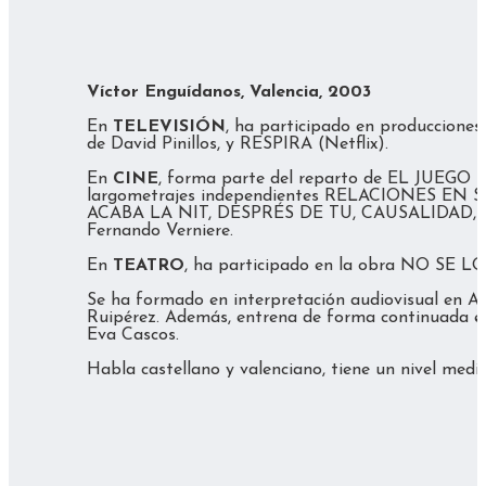
Víctor Enguídanos, Valencia, 2003
En
TELEVISIÓN
, ha participado en produccione
de David Pinillos, y RESPIRA (Netflix).
En
CINE
, forma parte del reparto de EL JUEG
largometrajes independientes RELACIONES EN 
ACABA LA NIT, DESPRÉS DE TU, CAUSALIDAD, el 
Fernando Verniere.
En
TEATRO
, ha participado en la obra NO SE L
Se ha formado en interpretación audiovisual en A
Ruipérez. Además, entrena de forma continuada e
Eva Cascos.
Habla castellano y valenciano, tiene un nivel medio