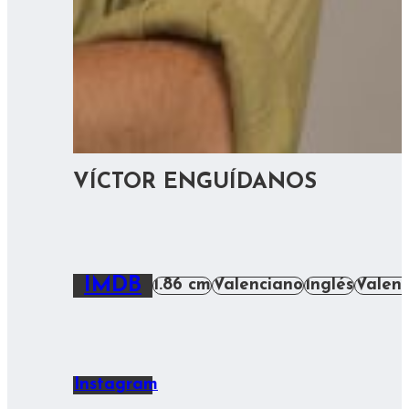
VÍCTOR ENGUÍDANOS
IMDB
1.86 cm
Valenciano
Inglés
Valenc
Instagram