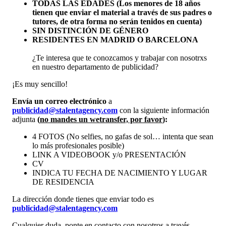
TODAS LAS EDADES (Los menores de 18 años
tienen que enviar el material a través de sus padres o
tutores, de otra forma no serán tenidos en cuenta)
SIN DISTINCIÓN DE GÉNERO
RESIDENTES EN MADRID O BARCELONA
¿Te interesa que te conozcamos y trabajar con nosotrxs
en nuestro departamento de publicidad?
¡Es muy sencillo!
Envía un correo electrónico
a
publicidad@stalentagency.com
con la siguiente información
adjunta
(
no mandes un wetransfer, por favor
):
4 FOTOS (No selfies, no gafas de sol… intenta que sean
lo más profesionales posible)
LINK A VIDEOBOOK y/o PRESENTACIÓN
CV
INDICA TU FECHA DE NACIMIENTO Y LUGAR
DE RESIDENCIA
La dirección donde tienes que enviar todo es
publicidad@stalentagency.com
Cualquier duda, ponte en contacto con nosotros a través