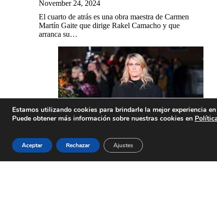
November 24, 2024
El cuarto de atrás es una obra maestra de Carmen
Martín Gaite que dirige Rakel Camacho y que
arranca su…
Estamos utilizando cookies para brindarle la mejor experiencia en 
Puede obtener más información sobre nuestras cookies en
Polític
Aceptar
Rechazar
Ajustes
Rocío Saiz presenta “La Cita” de Itziar
Castro y participa en su homenaje en el
Festival de Málaga
March 2, 2024