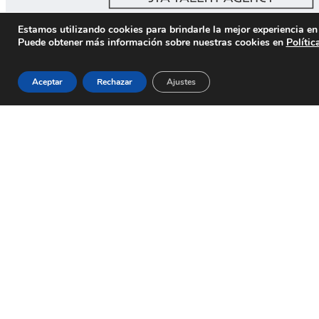
Estamos utilizando cookies para brindarle la mejor experiencia en 
TELÉFONO OFICINA
Puede obtener más información sobre nuestras cookies en
Polític
+34 604 18 19 01
Aceptar
Rechazar
Ajustes
FERNANDO SANZ
Director STA y Agente
ALEX RIENKS
Internacional y Healthcare