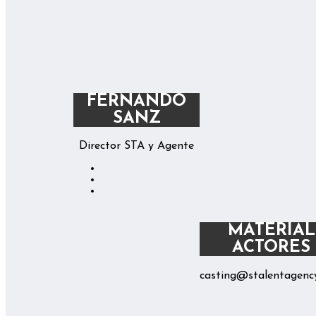
FERNANDO
SANZ
Director STA y Agente
MATERIAL
ACTORES
casting@stalentagenc