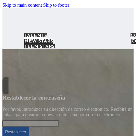
Skip to main content
Skip to footer
TALENTS
C
NEW STARS
C
TEEN STARS
Restablecer la contraseña
Por favor, introduzca su dirección de correo electrónico. Recibirá un
enlace para crear una nueva contraseña por correo electrónico.
Restablecer