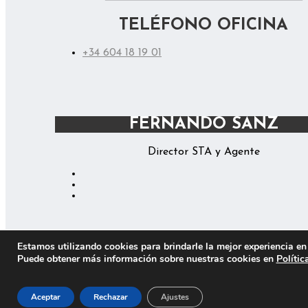
TELÉFONO OFICINA
+34 604 18 19 01
FERNANDO SANZ
Director STA y Agente
Estamos utilizando cookies para brindarle la mejor experiencia en 
Puede obtener más información sobre nuestras cookies en
Polític
ALEX RIENKS
Internacional y Healthcare
Aceptar
Rechazar
Ajustes